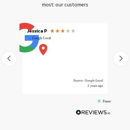
most: our customers
Jessica P
EMILI
Google Local
excele
muy r
pany
vice
 America
Source: Google Local
years ago
2 years ago
Pause